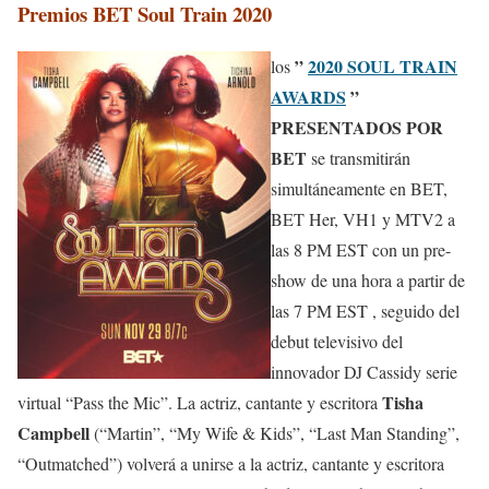
Premios BET Soul Train 2020
”
2020 SOUL TRAIN
los
AWARDS
”
PRESENTADOS POR
BET
se transmitirán
simultáneamente en BET,
BET Her, VH1 y MTV2 a
las 8 PM EST con un pre-
show de una hora a partir de
las 7 PM EST
, seguido del
debut televisivo del
innovador DJ Cassidy serie
Tisha
virtual “Pass the Mic”. La actriz, cantante y escritora
Campbell
(“Martin”, “My Wife & Kids”, “Last Man Standing”,
“Outmatched”) volverá a unirse a la actriz, cantante y escritora